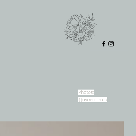
Photos:
@ayoerinle.co